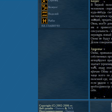
Стрелец
Бизнес
В первой поло
Козерог
человеком - пор
куда-нибудь съ
Водолей
наслаждаться кр
эмоций, придат
Рыбы
Овна, могут дем
НА ГЛАВНУЮ
им и принесет
сексуальность -
пережить новый
Овны не будут ж
делом совершенн
Здоровье
Овны, привыкши
собственных про
игнорируют при
хватает терпени
того, люди это
врачам Овны из
чаще всего по 
полезной еде, и
если рядом с н
необходимости о
себе.
Copyright (C) 2002-2006 гг.
Веб-дизайн -
Damon
&
JWX
Программирование -
Damon