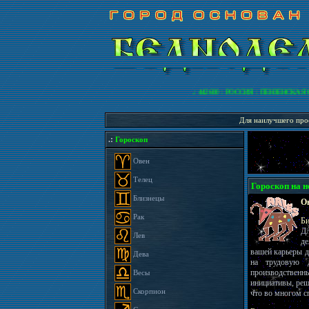
.: 442600 : РОССИЯ : ПЕНЗЕНСКАЯ ОБ
Для наилучшего прос
.:
Гороскоп
Овен
Телец
Гороскоп на не
Близнецы
Ов
Рак
Би
Дл
Лев
де
вашей карьеры д
Дева
на трудовую д
производственн
Весы
инициативы, реш
Скорпион
что во многом с