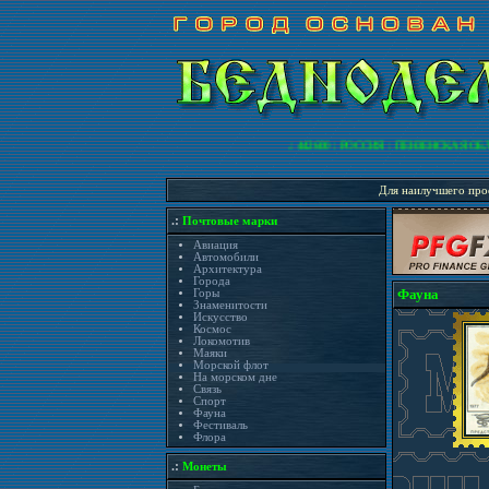
.: 442600 : РОССИЯ : ПЕНЗЕНСКАЯ ОБЛА
Для наилучшего прос
.:
Почтовые марки
Авиация
Автомобили
Архитектура
Города
Фауна
Горы
Знаменитости
Искусство
Космос
Локомотив
Маяки
Морской флот
На морском дне
Связь
Спорт
Фауна
Фестиваль
Флора
.:
Монеты