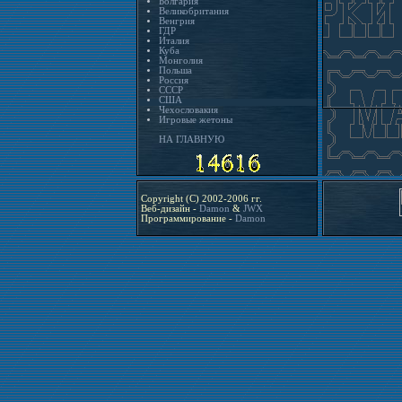
Болгария
Великобритания
Венгрия
ГДР
Италия
Куба
Монголия
Польша
Россия
СССР
США
Чехословакия
Игровые жетоны
НА ГЛАВНУЮ
Copyright (C) 2002-2006 гг.
Веб-дизайн -
Damon
&
JWX
Программирование -
Damon