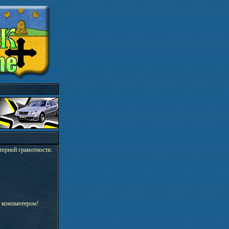
терной грамотности.
ед компьютером!