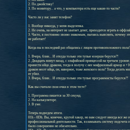
2. По джойстику!
3. По монитору... а что, у компьютера есть еще какие-то части?
Часто ли у вас занят телефон?
1. Вообще никогда, у меня выделенка.
2. Не очень, на интернет не хватает денег, приходится играть в оффла
3. Часто, я постоянно звоню знакомым, пытаясь выяснить, почему э
не работает!
Когда вы в последний раз общались с лицом противоположного пола
1. Вчера, блин... И откуда только эти тупые юзерши берутся?!
2. Двадцать минут назад, с эльфийской принцессой на третьем уровне.
принести яйцо дракона, тогда я получу с нее мифриловый армор и +10
дракон несет яйца, он, наверное, тоже женского пола? Тогда десять ми
ее убил.
3. Вчера, блин... И откуда только эти тупые программисты берутся?!
Как вы считали свои очки в этом тесте?
1. Программа пишется за 30 секунд.
2. На калькуляторе.
3. В уме.
Теперь подведем итоги.
01h - 0Dh. Вы, конечно, крутой хакер, но вам следует иногда все же о
профессиональной деятельности. Так, взламывать систему подсчета о
было совершенно не обязательно.