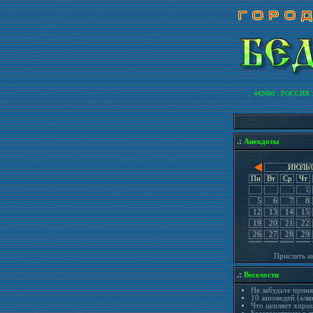
.: 442600 : РОССИЯ : ПЕ
.:
Анекдоты
ИЮЛЬ'
Пн
Вт
Ср
Чт
1
5
6
7
8
12
13
14
15
19
20
21
22
26
27
28
29
Прислать а
.:
Веселости
Не забудьте прин
10 заповедей (алк
Что цепляет хоро