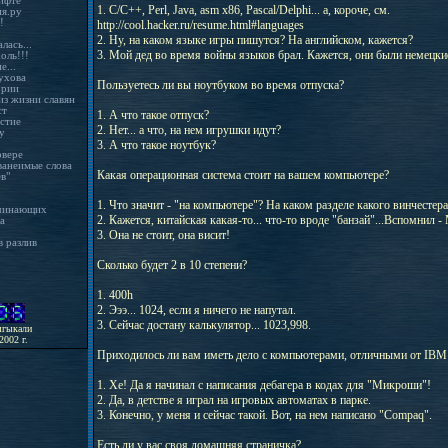
ифте
1. С/С++, Perl, Java, asm x86, Pascal/Delphi... а, короче, см.
ия.ру
!
http://cool.hacker.ru/resume.html#languages
2. Ну, на каком языке игры пишутся? На английском, кажется?
ась...
3. Мой дед во время войны языков брал. Кажется, они были немецки
оль!!!
е...
ухова
Пользуетесь ли вы ноутбуком во время отпуска?
ории
из жизни славян
ст
1. А что такое отпуск?
стие
2. Нет... а что, на нем игрушки идут?
у
3. А что такое ноутбук?
рвере
анеимые слова
Какая операционная система стоит на вашем компьютере?
в"
1. Что значит - "на компьютере"? На каком разделе какого винчестера
ачинающих
2. Кажется, китайская какая-то... что-то вроде "банзай"...Вспомнил -
а
3. Она не стоит, она висит!
 разлив
Сколько будет 2 в 10 степени?
1. 400h
2. Эээ... 1024, если я ничего не напутал.
3. Сейчас достану калькулятор... 1023,998.
ыгыкали
2002 г.
Приходилось ли вам иметь дело с компьютерами, отличными от IBM
1. Хе! Да я начинал с написания дебагера в кодах для "Микроши"!
2. Да, в детстве я играл на игровых автоматах в парке.
3. Конечно, у меня и сейчас такой. Вот, на нем написано "Compaq".
Есть ли у вас своя домашняя страничка?