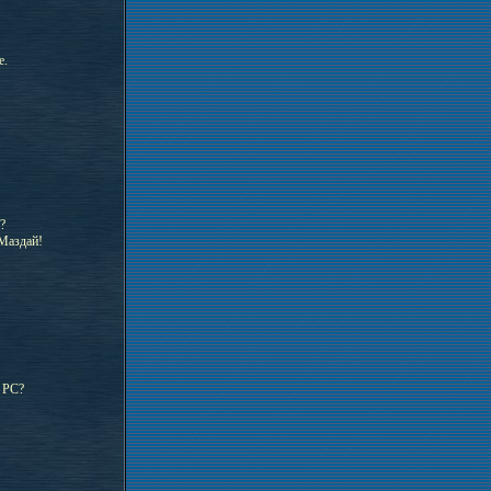
е.
?
 Маздай!
 PC?