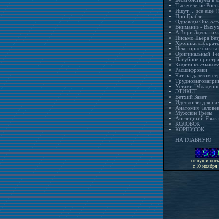
Бесагонствуем в л
Тысячелетие Росс
Ищут ... все ещё !!
Про Грабли...
Однажды Она остал
Внимание - Выхух
А Зори Здесь тихи
Письмо Пьера Без
Хроники лаборат
Некоторые факты 
Оригинальный Те
Пагубное пристра
Задачи на смекалк
Расшифровки
Чат на далёком се
Трудновыговагрив
Устами "Младенце
ЭТИКЕТ
Ветхий Завет
Идеология для н
Анатомия Человек
Мужские Грёзы
Англицикий Язык в
КОЛОБОК
КОРПУСОК
НА ГЛАВНУЮ
от души пог
с 10 ноября 