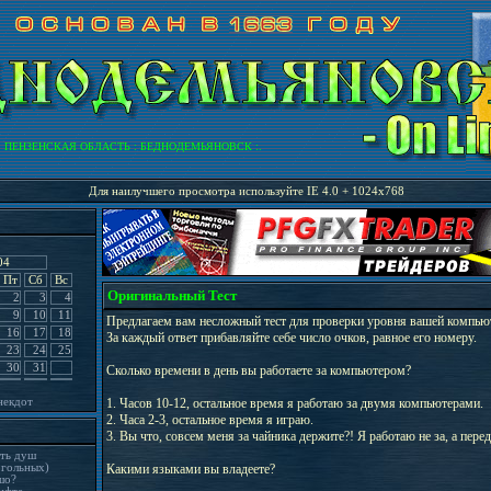
НЗЕНСКАЯ ОБЛАСТЬ : БЕДНОДЕМЬЯНОВСК :.
Для наилучшего просмотра используйте IE 4.0 + 1024х768
04
Пт
Сб
Вс
Оригинальный Тест
2
3
4
9
10
11
Предлагаем вам несложный тест для проверки уровня вашей компью
16
17
18
За каждый ответ прибавляйте себе число очков, равное его номеру.
23
24
25
30
31
Сколько времени в день вы работаете за компьютером?
некдот
1. Часов 10-12, остальное время я работаю за двумя компьютерами.
2. Часа 2-3, остальное время я играю.
3. Вы что, совсем меня за чайника держите?! Я работаю не за, а пер
ять душ
огольных)
Какими языками вы владеете?
шо?