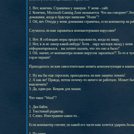
1. Нет, конечно. Странички у ламеров. У меня - сайт.
2. Конечно, Microsoft Gaming Zone называется. Что вы говорите? Эт
домашняя, когда в браузере написано "Home"?
3. Ой, нет. Откуда у меня домашняя страничка, если компьютер на ра
Случалось ли вам заражаться компьютерными вирусами?
1. Нет. Я соблюдаю меры предосторожности, когда их пишу.
2. Нет, я ж не ламер какой-нибудь! Хотя... пару месяцев назад у меня
отформатировался... вы хотите сказать, что это оно и было?
3. Ой, значит, от компьютера можно вирусом заразиться?! То-то я чу
горле першит!
Приходилось ли вам самостоятельно менять комплектующие в ваше
1. Ну вы бы еще спросили, приходилось ли мне защиты ломать!
2. А как же! Правда, потом почему-то ничего не работало. Может бы
выключить?
3. Да, один раз. Коврик для мыши.
Что такое "Word"?
1. Два байта.
2. Текстовый редактор.
3. Слово. Иностранное какое-то...
Если компьютер глючит, по какой его части вам хочется ударить боль
1. По шине.