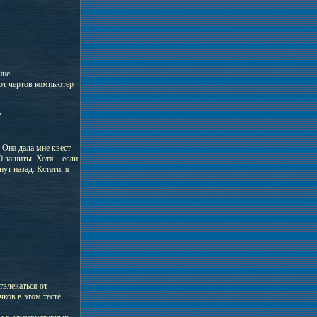
йне.
тот чертов компьютер
?
 Она дала мне квест
 защиты. Хотя... если
нут назад. Кстати, я
твлекаться от
чков в этом тесте