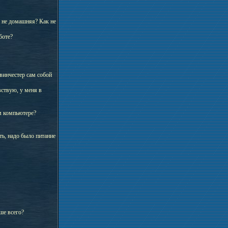
о не домашняя? Как не
боте?
 винчестер сам собой
вствую, у меня в
м компьютере?
ть, надо было питание
ше всего?